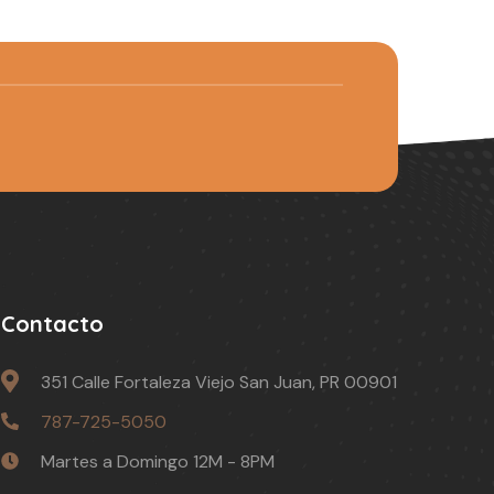
Contacto
351 Calle Fortaleza Viejo San Juan, PR 00901
787-725-5050
Martes a Domingo 12M - 8PM