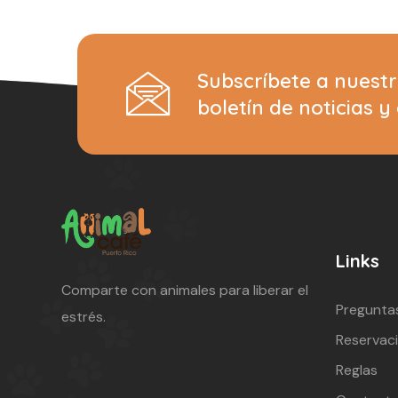
Subscríbete a nuest
boletín de noticias y
Links
Comparte con animales para liberar el
Pregunta
estrés.
Reservac
Reglas