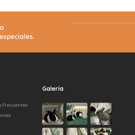
ro
 especiales.
Galería
s Frecuentes
iones