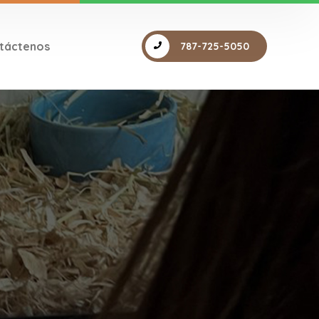
táctenos
787-725-5050